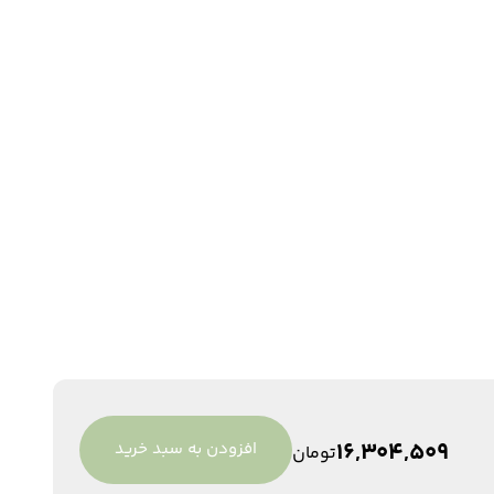
16,304,509
افزودن به سبد خرید
تومان