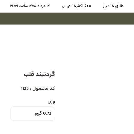
طلای ۱۸ عیار
18,561,600
14 مرداد 1405 ساعت 19:59
تومان
گردنبند قلب
کد محصول : 1125
وزن
0.72 گرم