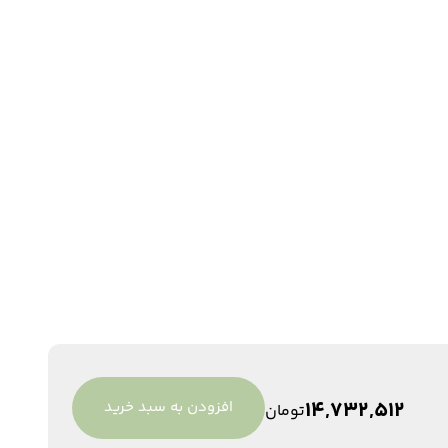
14,732,512
افزودن به سبد خرید
تومان