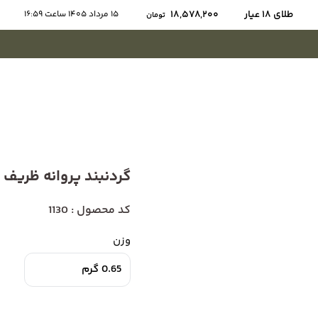
طلای ۱۸ عیار
18,578,200
15 مرداد 1405 ساعت 16:59
تومان
گردنبند پروانه ظریف
کد محصول : 1130
وزن
0.65 گرم