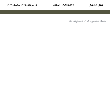
طلای ۱۸ عیار
18,615,100
تومان
15 مرداد 1405 ساعت 12:28
همه محصولات
/
دستبند طلا