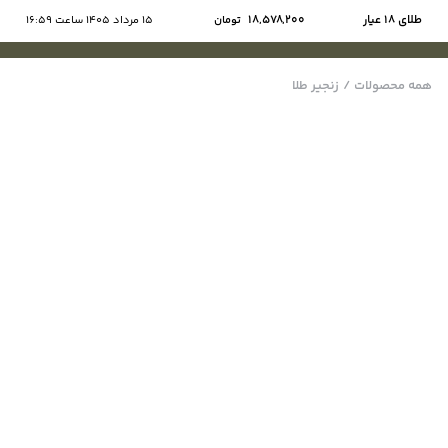
طلای ۱۸ عیار
18,578,200
تومان
15 مرداد 1405 ساعت 16:59
همه محصولات
/
زنجیر طلا